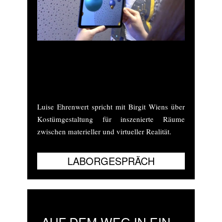
Projektpräsentation „connecting:stitches“,
ATD Dortmund 2022 Alle Abbildungen ©
L. Ehrenwerth
Luise Ehrenwert spricht mit Birgit Wiens über
Kostümgestaltung für inszenierte Räume
zwischen materieller und virtueller Realität.
„AUF DEM WEG IN EIN