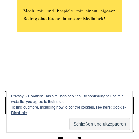
Mach mit und bespiele mit einem eigenen
Beitrag eine Kachel in unserer Mediathek!
Suchen
Privacy & Cookies: This site uses cookies. By continuing to use this
website, you agree to their use.
Suchen
To find out more, including how to control cookies, see here:
Cookie-
Richtlinie
Dark Mode: