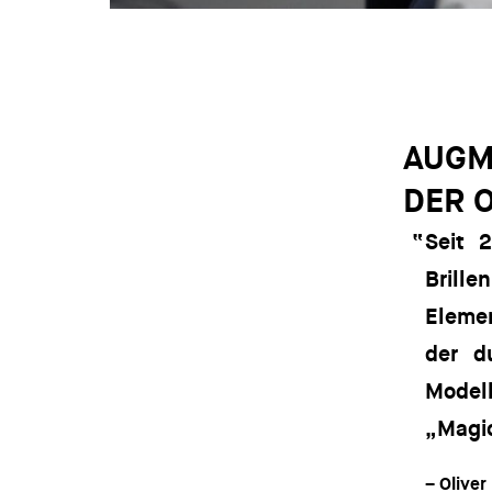
AUGM
DER 
Seit 
Brille
Eleme
der d
Modell
„Magi
– Oliver