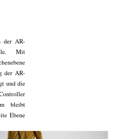
n der AR-
lle. Mit
chenebene
ng der AR-
gt und die
Controller
m bleibt
eite Ebene