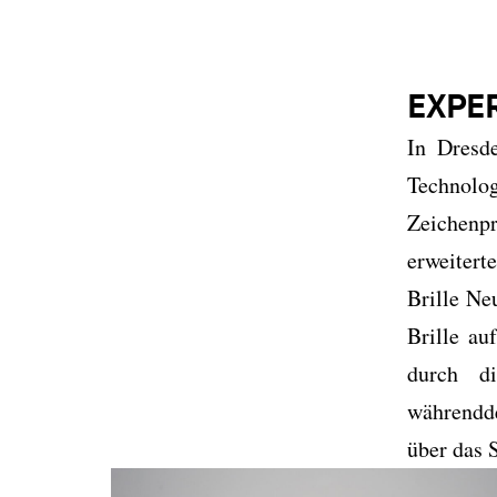
EXPE
In Dresd
Technol
Zeichenp
erweitert
Brille Ne
Brille au
durch d
währendde
über das S