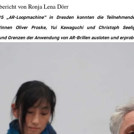
bericht von Ronja Lena Dörr
In Labor #5 „AR-Loopmachine“ in Dres
Laborleiter*innen Oliver Proske, Yui K