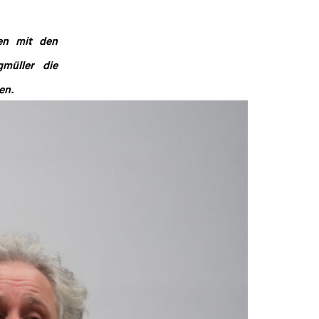
den konnten die Teilnehmenden mit den
awaguchi und Christoph Seeligmüller die