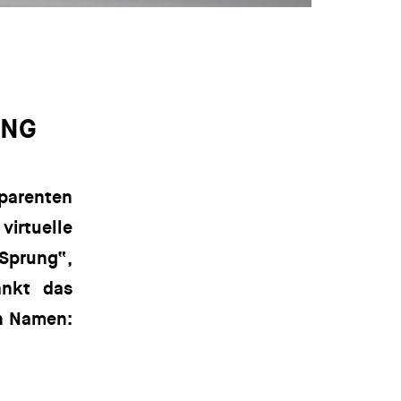
UNG
parenten
virtuelle
Sprung“,
ankt das
en Namen: