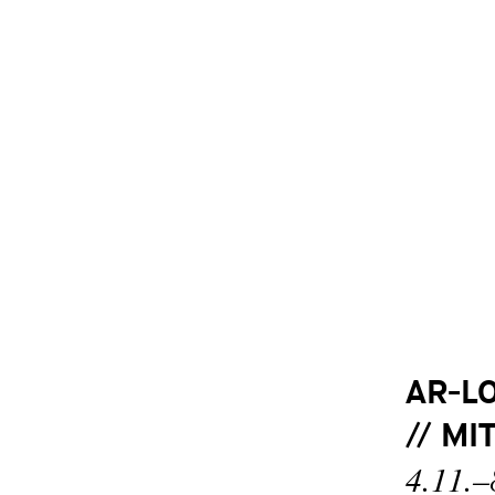
AR-L
// MI
4.11.–