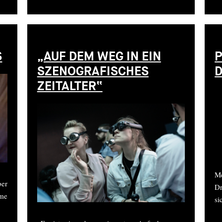
S
„AUF DEM WEG IN EIN
P
SZENOGRAFISCHES
D
ZEITALTER“
Me
ber
Dr
me
si