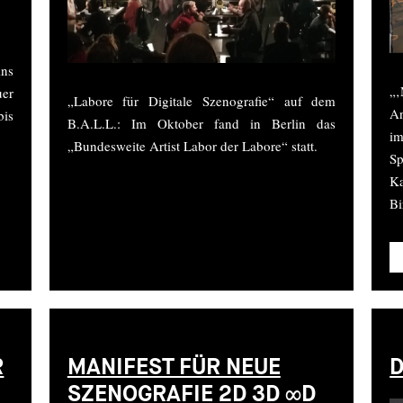
ins
„
uer
„Labore für Digitale Szenografie“ auf dem
An
bis
B.A.L.L.: Im Oktober fand in Berlin das
i
„Bundesweite Artist Labor der Labore“ statt.
Sp
K
Bi
R
MANIFEST FÜR NEUE
D
SZENOGRAFIE 2D 3D ∞D