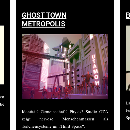
GHOST TOWN
B
METROPOLIS
ren
L
die
F
Identität? Gemeinschaft? Physis? Studio OZA
Sp
zeigt nervöse Menschenmassen als
Teilchensysteme im „Third Space“.